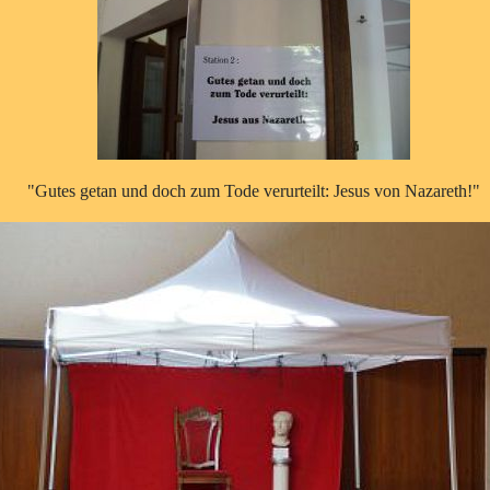
"Gutes getan und doch zum Tode verurteilt: Jesus von Nazareth!"