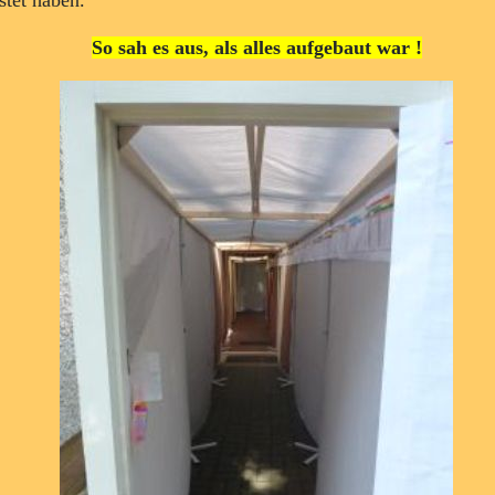
stet haben.
So sah es aus, als alles aufgebaut war !