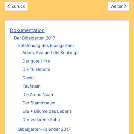
Vorheriger Beitrag: Gemeinde 2016
Nächster Be
Zurück
Weiter
Dokumentation
Der Bibelgarten 2017
Entstehung des Bibelgartens
Adam, Eva und die Schlange
Der gute Hirte
Die 10 Gebote
Daniel
Taufstein
Die Arche Noah
Der Stammbaum
Elia + Bäume des Lebens
Der verlorene Sohn
Bibelgarten-Kalender 2017