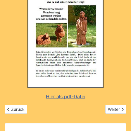
Hier als pdf-Datei
Vorheriger Beitrag: Die 10 Gebote
Nächster Be
Zurück
Weiter