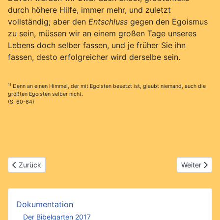
durch höhere Hilfe, immer mehr, und zuletzt
vollständig; aber den
Entschluss
gegen den Egoismus
zu sein, müssen wir an einem großen Tage unseres
Lebens doch selber fassen, und je früher Sie ihn
fassen, desto erfolgreicher wird derselbe sein.
1)
Denn an einen Himmel, der mit Egoisten besetzt ist, glaubt niemand, auch die
größten Egoisten selber nicht.
(S. 60-64)
Vorheriger Beitrag: Aus alter Zeit
Nächster Bei
Zurück
Weiter
Dokumentation
Der Bibelgarten 2017