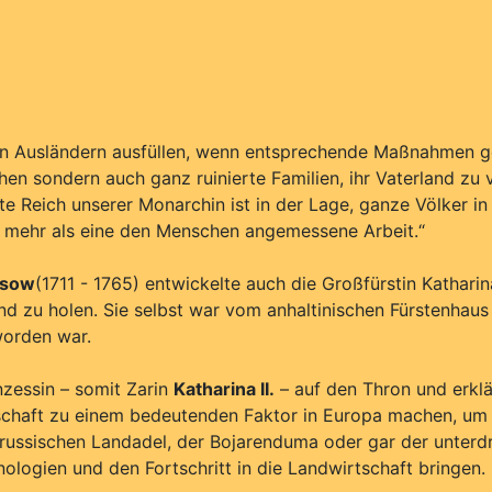
n Ausländern ausfüllen, wenn entsprechende Maßnahmen ge
hen sondern auch ganz ruinierte Familien, ihr Vaterland zu 
te Reich unserer Monarchin ist in der Lage, ganze Völker 
ht mehr als eine den Menschen angemessene Arbeit.“
ssow
(1711 - 1765) entwickelte auch die Großfürstin Kathar
and zu holen. Sie selbst war vom anhaltinischen Fürstenhau
worden war.
nzessin – somit Zarin
Katharina II.
– auf den Thron und erklä
tschaft zu einem bedeutenden Faktor in Europa machen, um a
 russischen Landadel, der Bojarenduma oder gar der unter
nologien und den Fortschritt in die Landwirtschaft bringen. K