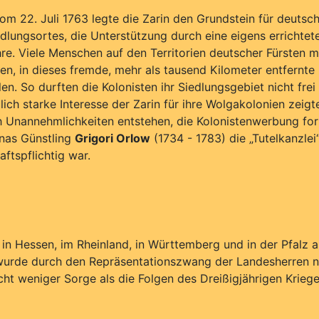
m 22. Juli 1763 legte die Zarin den Grundstein für deuts
lungsortes, die Unterstützung durch eine eigens errichtete K
e. Viele Menschen auf den Territorien deutscher Fürsten ma
, in dieses fremde, mehr als tausend Kilometer entfernte 
llen. So durften die Kolonisten ihr Siedlungsgebiet nicht fr
ch starke Interesse der Zarin für ihre Wolgakolonien zeigte
h Unannehmlichkeiten entstehen, die Kolonistenwerbung fo
inas Günstling
Grigori Orlow
(1734 - 1783) die „Tutelkanzlei
ftspflichtig war.
m in Hessen, im Rheinland, in Württemberg und in der Pfalz 
 wurde durch den Repräsentationszwang der Landesherren n
ht weniger Sorge als die Folgen des Dreißigjährigen Kriege