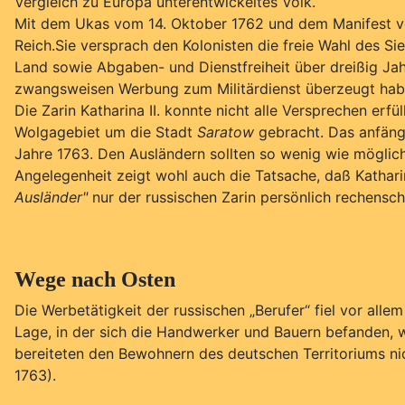
Vergleich zu Europa unterentwickeltes Volk.
Mit dem Ukas vom 14. Oktober 1762 und dem Manifest vo
Reich.Sie versprach den Kolonisten die freie Wahl des Sied
Land sowie Abgaben- und Dienstfreiheit über dreißig Jahr
zwangsweisen Werbung zum Militärdienst überzeugt haben
Die Zarin Katharina II. konnte nicht alle Versprechen erfü
Wolgagebiet um die Stadt
Saratow
gebracht. Das anfängli
Jahre 1763. Den Ausländern sollten so wenig wie möglic
Angelegenheit zeigt wohl auch die Tatsache, daß Kathar
Ausländer"
nur der russischen Zarin persönlich rechenscha
Wege nach Osten
Die Werbetätigkeit der russischen „Berufer“ fiel vor alle
Lage, in der sich die Handwerker und Bauern befanden,
bereiteten den Bewohnern des deutschen Territoriums nic
1763).