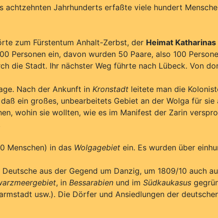
s achtzehnten Jahrhunderts erfaßte viele hundert Mensche
hörte zum Fürstentum Anhalt-Zerbst, der
Heimat Katharinas I
800 Personen ein, davon wurden 50 Paare, also 100 Persone
 die Stadt. Ihr nächster Weg führte nach Lübeck. Von dort g
Tage. Nach der Ankunft in
Kronstadt
leitete man die Kolonis
daß ein großes, unbearbeitets Gebiet an der Wolga für sie 
en, wohin sie wollten, wie es im Manifest der Zarin verspr
.
00 Menschen) in das
Wolgagebiet
ein. Es wurden über einhu
0 Deutsche aus der Gegend um Danzig, um 1809/10 auch au
warzmeergebiet
, in
Bessarabien
und im
Südkaukasus
gegrün
Darmstadt usw.). Die Dörfer und Ansiedlungen der deutsche