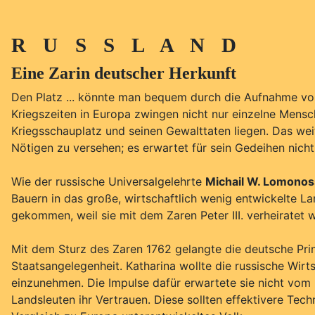
R U S S L A N D
Eine Zarin deutscher Herkunft
Den Platz ... könnte man bequem durch die Aufnahme vo
Kriegszeiten in Europa zwingen nicht nur einzelne Mensc
Kriegsschauplatz und seinen Gewalttaten liegen. Das wei
Nötigen zu versehen; es erwartet für sein Gedeihen nic
Wie der russische Universalgelehrte
Michail W. Lomono
Bauern in das große, wirtschaftlich wenig entwickelte L
gekommen, weil sie mit dem Zaren Peter III. verheiratet 
Mit dem Sturz des Zaren 1762 gelangte die deutsche Pri
Staatsangelegenheit. Katharina wollte die russische Wir
einzunehmen. Die Impulse dafür erwartete sie nicht vom
Landsleuten ihr Vertrauen. Diese sollten effektivere Tech